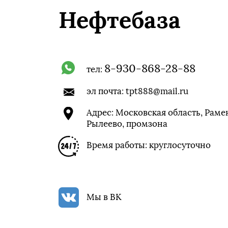
Нефтебаза
8-930-868-28-88
тел:
эл почта:
tpt888@mail.ru
Адрес:
Московская область
,
Рамен
Рылеево
, промзона
Время работы: круглосуточно
Мы в ВК