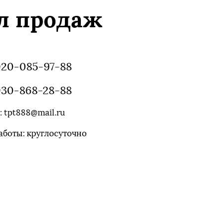
л продаж
920-085-97-88
930-868-28-88
:
tpt888@mail.ru
аботы: круглосуточно