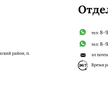
Отде
8-
тел:
8-
тел:
ский район, п.
эл почта
Время р